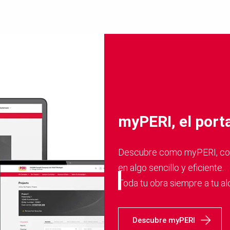
myPERI, el porta
Descubre como myPERI, convi
en algo sencillo y eficiente.
Toda tu obra siempre a tu al
Descubre myPERI