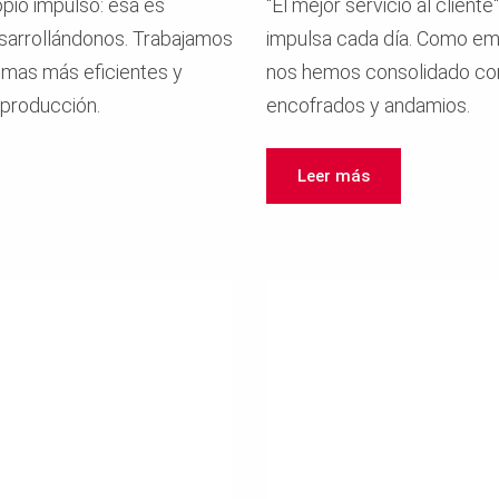
pio impulso: esa es
"El mejor servicio al clien
esarrollándonos. Trabajamos
impulsa cada día. Como emp
temas más eficientes y
nos hemos consolidado com
 producción.
encofrados y andamios.
Leer más