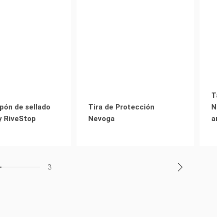
T
pón de sellado
Tira de Protección
N
y RiveStop
Nevoga
a
3