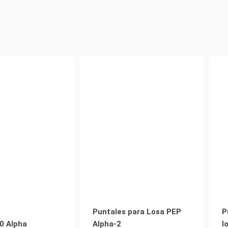
Puntales para Losa PEP
P
0 Alpha
Alpha-2
l