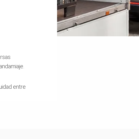
ersas
andamiaje.
uidad entre