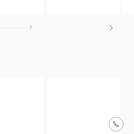
7
Tel.: +34916204800