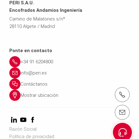
PERI S.A.U.
Encofrados Andamios Ingeniería
Camino de Malatones s/nº
28110 Algete / Madrid
Ponte en contacto
+34 91 6204800
info@peri.es
Contáctanos
Tel.: +34916204800
Mostrar ubicación
Contáctenos info@peri.es
Razón Social
Política de privacidad