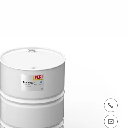
Tel.: +34916204800
Contáctenos info@peri.es