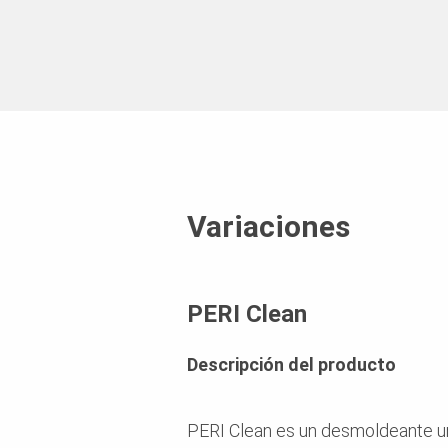
Cumplimiento de la norma
Variaciones
Aplicaciones estándar
PERI Clean
Descripción del producto
Compatible con
PERI Clean es un desmoldeante uni