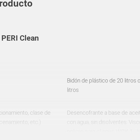
producto
 PERI Clean
Bidón de plástico de 20 litros
litros
ionamiento, clase de
Desencofrante a base de aceit
acenamiento, etc.)
con agua, sin disolventes. Visc
peligro para el agua: WGK-1 - 