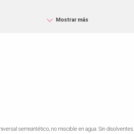
el agua, temperatura de utilizac
solubilidad en agua: insolubl
producto BTM 20
Mostrar más
Punto de fluidez < -10 °C DIN
inflamación > 120 °C DIN EN I
0,85 g/m3 DIN EN ISO 12185
Todos los equipos estándar d
construcción
versal semisintético, no miscible en agua. Sin disolventes.