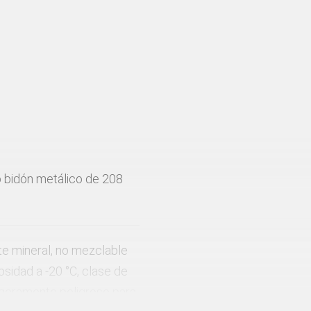
 o bidón metálico de 208
e mineral, no mezclable
osidad a -20 °C, clase de
ligeramente peligroso para