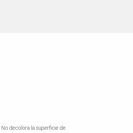
ión: -15 °C a +80 °C,
e, GISCODE/código de
 ISO 3016 Punto de
SO 2592 Densidad - a 15 °C
e encofrado y
 No decolora la superficie de