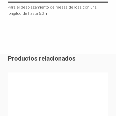
Para el desplazamiento de mesas de losa con una
La h
longitud de hasta 6,0 m
de g
rápi
Productos relacionados