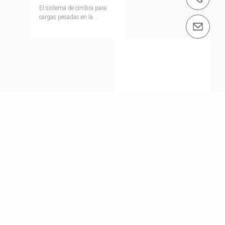
El sistema de cimbra para
cargas pesadas en la
Contáctenos info@peri.es
construcción de puentes y
aplicaciones especiales en la
construcción industrial.
Cercha de alta
capacidad VARIOKIT
VRB
Para la transferencia de
cargas pesadas a lo largo de
grandes luces