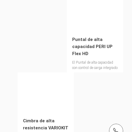
construcción industrial.
Puntal de alta
capacidad PERI UP
Flex HD
El Puntal de alta capacidad
con control de carga integrado
Cimbra de alta
resistencia VARIOKIT
Tel.: +34916204800