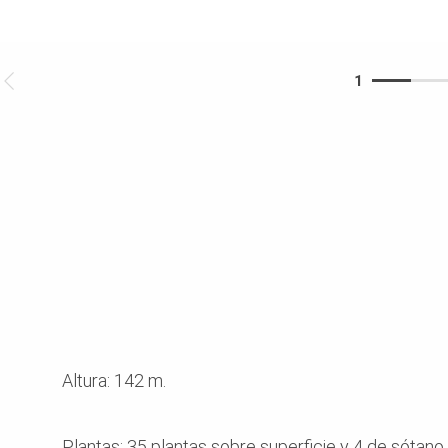
1
Altura: 142 m.
Plantas: 35 plantas sobre superficie y 4 de sótano.