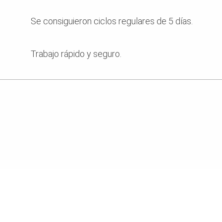
Se consiguieron ciclos regulares de 5 días.
Trepado conjunto del distribuidor de hormigón.
Trabajo rápido y seguro.
Protección perimetral con redes de seguridad.
Muros posteriores también se autotreparon.