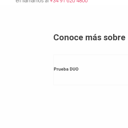
en llamarnos al
+34 91 620 4800
Conoce más sobre
Prueba DUO