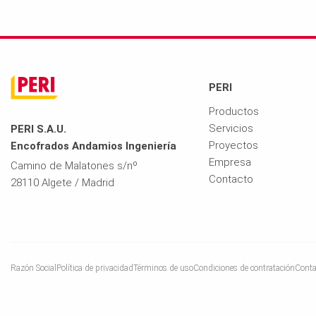
PERI
Productos
Servicios
PERI S.A.U.
Proyectos
Encofrados Andamios Ingeniería
Empresa
Camino de Malatones s/nº
Contacto
28110 Algete / Madrid
Razón Social
Política de privacidad
Términos de uso
Condiciones de contratación
Conta