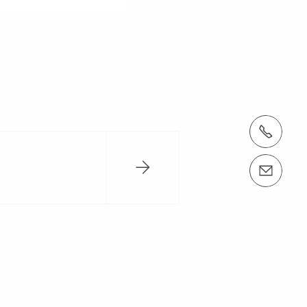
Tel.: +34916204800
Contáctenos info@peri.es